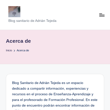
Saltar
al
B
Blog sanitario de Adrián Tejeda
contenido
l
o
Acerca de
g
Inicio
Acerca de
S
a
n
it
Blog Sanitario de Adrián Tejeda es un espacio
a
dedicado a compartir información, experiencias y
ri
recursos en el proceso de Enseñanza-Aprendizaje y
para el profesorado de Formación Profesional. En este
o
punto de encuentro podrán encontrar información de