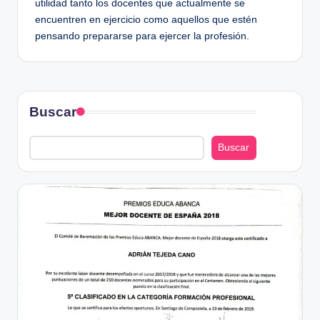
d
utilidad tanto los docentes que actualmente se
encuentren en ejercicio como aquellos que estén
e
pensando prepararse para ejercer la profesión.
A
d
ri
Buscar
á
n
Buscar
T
e
j
e
d
a