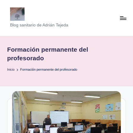
Saltar
al
B
Blog sanitario de Adrián Tejeda
contenido
l
o
Formación permanente del
g
profesorado
S
Inicio
Formación permanente del profesorado
a
n
it
a
ri
o